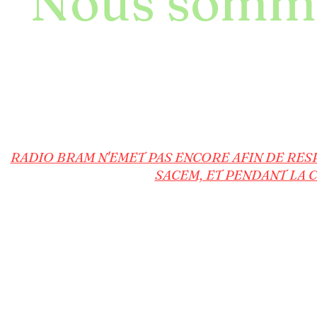
Nous somm
"Bonjour et bienvenue à l'écoute de Radio Bram, la
transition écologique. Chez Radio Bram, nous metton
écologique à travers une programmation musicale var
à la fois des hits incontournables et des perles music
pour découvrir des titres emblématiques et soutenir
voix de la transition écol
Le site est en construction, les droits de
RADIO BRAM N'EMET PAS ENCORE AFIN DE RES
SACEM, ET PENDANT LA 